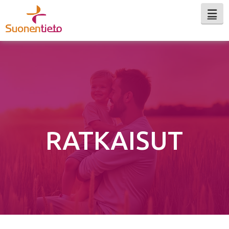
Na
RATKAISUT