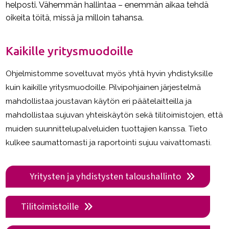
helposti. Vähemmän hallintaa – enemmän aikaa tehdä
oikeita töitä, missä ja milloin tahansa.
Kaikille yritysmuodoille
Ohjelmistomme soveltuvat myös yhtä hyvin yhdistyksille
kuin kaikille yritysmuodoille. Pilvipohjainen järjestelmä
mahdollistaa joustavan käytön eri päätelaitteilla ja
mahdollistaa sujuvan yhteiskäytön sekä tilitoimistojen, että
muiden suunnittelupalveluiden tuottajien kanssa. Tieto
kulkee saumattomasti ja raportointi sujuu vaivattomasti.
Yritysten ja yhdistysten taloushallinto
Tilitoimistoille