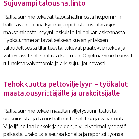
Sujuvampi taloushallinto
Ratkaisumme tekevät taloushallinnosta helpommin
hallittavaa – olipa kyse kirjanpidosta, ostolaskujen
maksamisesta, myyntilaskuista tai palkanlaskennasta.
Työkalumme antavat selkeän kuvan yrityksen
taloudellisesta tilanteesta, tukevat päätöksentekoa ja
vähentävät hallinnollista kuormaa. Ohjelmamme tekevät
rutiineista vaivattomia ja arki sujuu jouhevasti.
Tehokkuutta peltoviljelyyn – työkalut
maatalousyrittäjälle ja urakoitsijalle
Ratkaisumme tekee maatilan viljelysuunnittelusta,
urakoinnista ja taloushallinosta hallittua ja vaivatonta.
Viljelijä hoitaa lohkokirjanpidon ja viljelytoimet yhdestä
paikasta, urakoitsija seuraa koneita ja raportoi työnsä