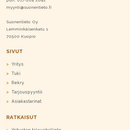
puh. 017-264 2642
myynti@suonentieto.fi
Suonentieto Oy
Lemminkäisenkatu 1
70500 Kuopio
SIVUT
Yritys
Tuki
Rekry
Tarjouspyyntö
Asiakastarinat
RATKAISUT