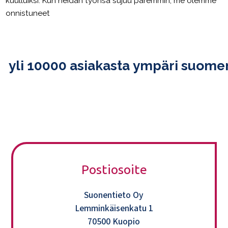
kuulluiksi. Kun heidän työnsä sujuu paremmin, me olemme
onnistuneet
yli
10000
asiakasta ympäri suome
Postiosoite
Suonentieto Oy
Lemminkäisenkatu 1
70500 Kuopio