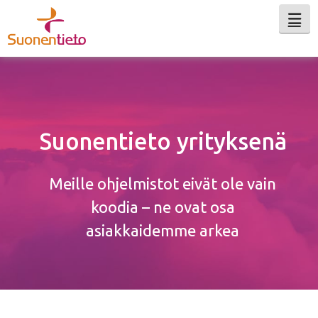
Na
Suonentieto yrityksenä
Meille ohjelmistot eivät ole vain
koodia – ne ovat osa
asiakkaidemme arkea