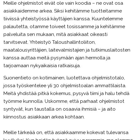
Meille ohjelmistot eivät ole vain koodia – ne ovat osa
asiakkaidemme arkea. Siksi kehitämme tuotteitamme
tiiviissä yhteistyössä käyttäjien kanssa. Kuuntelemme
palautetta, otamme toiveet tosissamme ja kehitämme
palveluita sen mukaan, mitä asiakkaat oikeasti
tarvitsevat. Yhteistyö Taloushallintoliiton,
maatalousyrittäjien, laitevalmistajien ja tutkimuslaitosten
kanssa auttaa meitä pysymään ajan hermolla ja
tarjoamaan nykyaikaisia ratkaisuja.
Suonentieto on kotimainen, luotettava ohjelmistotalo,
jossa työskentelee yli 30 ohjelmistoalan ammattilaista.
Meitä yhdistää pitkä kokemus, pysyvä tiimi ja halu tehdä
työmme kunnolla. Uskomme, että parhaat ohjelmistot
syntyvät, kun taustalla on osaavia ihmisiä – ja aito
kiinnostus asiakkaan arkea kohtaan.
Meille tärkeää on, että asiakkaamme kokevat tulevansa