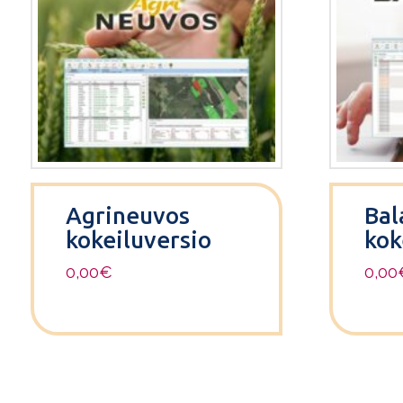
Agrineuvos
Bal
kokeiluversio
kok
0,00
€
0,00