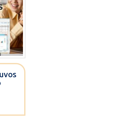
uvos
o