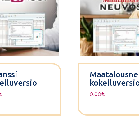
anssi
Maatalousne
eiluversio
kokeiluversi
€
0,00
€