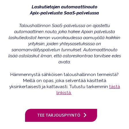
Laskutietojen automaattinouto
Apix-palvelusta SaaS-palvelussa
Taloushallinnon SaaS-palvelussa on ajastettu
automaattinen nouto, joka hakee Apixin palvelusta
laskutiedostot kerran vuorokaudessa aamuyöllä kaikkiin
yrityksiin, joiden yhteysasetuksissa on
sanomanvälityspalvelun tunnukset. Automaattinouto
lisää ostolaskut ilman, että ostoreskontraa tarvitsee edes
avata.
Hämmennystä sähköisen taloushallinnon termeistä?
Meillä on opas, joka selventää käsitteitä
yksinkertaisesti ja kattavasti. Tutustu tarkemmin
tästä
linkistä.
TEE TARJOUSPYYNTÖ