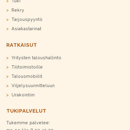
Tuki
Rekry
Tarjouspyyntö
Asiakastarinat
RATKAISUT
Yritysten taloushallinto
Tilitoimistoille
Talousmobiilit
Viljelysuunnitteluun
Urakointiin
TUKIPALVELUT
Tukemme palvelee: