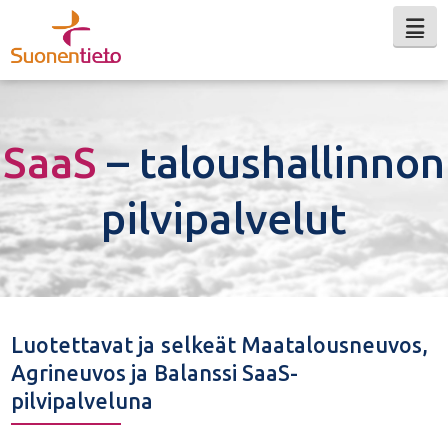
Na
SaaS
– taloushallinnon
pilvipalvelut
Luotettavat ja selkeät Maatalousneuvos,
Agrineuvos ja Balanssi SaaS-
pilvipalveluna