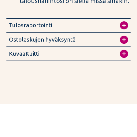
taloushallintosi on siellä missä sinäkin.
Tulosraportointi
Ostolaskujen hyväksyntä
KuvaaKuitti