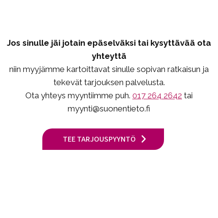
Jos sinulle jäi jotain epäselväksi tai kysyttävää ota
yhteyttä
niin myyjämme kartoittavat sinulle sopivan ratkaisun ja
tekevät tarjouksen palvelusta.
Ota yhteys myyntiimme puh.
017 264 2642
tai
myynti@suonentieto.fi
TEE TARJOUSPYYNTÖ