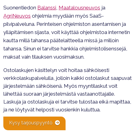
Suonentiedon
Balanssi
,
Maatalousneuvos
ja
AgriNeuvos
ohjelmia myydään myös SaaS-
pilvipalveluna. Perinteisen ohjelmiston asentamisen ja
ylläpitämisen sijasta, voit käyttää ohjelmistoa internetin
kautta millä tahansa päätelaitteella missä ja milloin
tahansa. Sinun ei tarvitse hankkia ohjelmistolisenssejä,
maksat vain tilauksen vuosimaksun.
Ostolaskujen käsittelyn voit hoitaa sähköisesti
verkkolaskupalvelulla, jolloin kaikki ostolaskut saapuvat
järjestelmään sähköisenä. Myös myyntilaskut voit
lähettää suoraan järjestelmästä vastaanottajalle.
Laskuja ja ostolaskuja ei tarvitse tulostaa eikä mapittaa,
ja ne löytyvät helposti vuosienkin kuluttua.
Kysy tarjouspyyntö