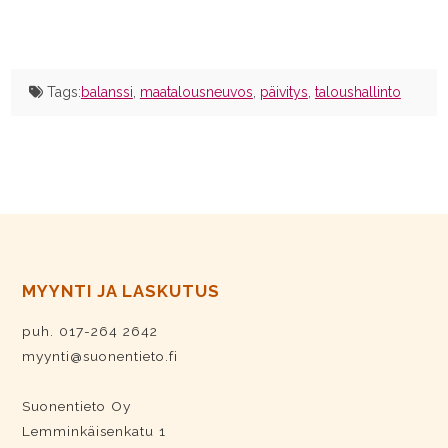
Tags:
balanssi
,
maatalousneuvos
,
päivitys
,
taloushallinto
MYYNTI JA LASKUTUS
puh. 017-264 2642
myynti@suonentieto.fi
Suonentieto Oy
Lemminkäisenkatu 1