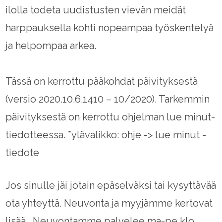
ilolla todeta uudistusten vievän meidät
harppauksella kohti nopeampaa työskentelyä
ja helpompaa arkea.
Tässä on kerrottu pääkohdat päivityksestä
(versio 2020.10.6.1410 – 10/2020). Tarkemmin
päivityksestä on kerrottu ohjelman lue minut-
tiedotteessa. *ylävalikko: ohje -> lue minut -
tiedote
Jos sinulle jäi jotain epäselväksi tai kysyttävää
ota yhteyttä. Neuvonta ja myyjämme kertovat
lisää. Neuvontamme palvelee ma-pe klo