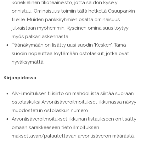
konekielinen tilioteaineisto, jotta saldon kysely
onnistuu. Ominaisuus toimiin tällä hetkellä Osuupankin
tileille. Muiden pankkiryhmien osalta ominaisuus
julkaistaan myöhemmin. Kyseinen ominaisuus löytyy
myös palkanlaskennasta.
Päänäkymään on lisätty uusi suodin ’Kesken’. Tämä
suodin nopeuttaa löytämään ostolaskut, jotka ovat
hyväksymättä.
Kirjanpidossa
Alv-ilmoituksen tilisiirto on mahdollista siirtää suoraan
ostolaskuksi Arvonlisäveroilmoitukset-ikkunassa näkyy
muodostetun ostolaskun numero.
Arvonlisäveroilmoitukset-ikkunan listaukseen on lisätty
omaan sarakkeeseen tieto ilmoituksen
maksettavan/palautettavan arvonlisäveron määrästä.