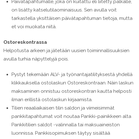
Päivätapahtumalle, joka on kuitattu eli liitetty palkalle,
on lisätty katselutilaominaisuus. Sen avulla voit
tarkastella yksittäisen päivätapahtuman tietoja, mutta
et voi muokata niitä.
Ostoreskontrassa
Helpotusta arkeen ja jätetään uusien toiminnallisuuksien
avulla turhia näpyttelyjä pois.
Pystyt tekemään ALV- ja työnantajatilityksestä yhdellä
klikkauksella ostolaskun Ostoreskontraan. Näin laskun
maksaminen onnistuu ostoreskontran kautta helposti
ilman erillistä ostolaskun kirjaamista.
Tilien reaaliaikaisen tilin saldon ja viimeisimmät
pankkitapahtumat voit noutaa Pankki-painikkeen alta
Pankkitilien saldot -valinnalla tai maksuaineiston
luonnissa. Pankkisopimuksen täytyy sisältää