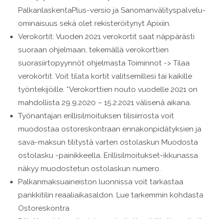
PalkanlaskentaPlus-versio ja Sanomanvälityspalvelu-
ominaisuus sekä olet rekisteröitynyt Apixiin.
Verokortit: Vuoden 2021 verokortit saat näppärästi
suoraan ohjelmaan, tekemällä verokorttien
suorasiirtopyynnöt ohjelmasta Toiminnot -> Tilaa
verokortit. Voit tilata kortit valitsemillesi tai kaikille
työntekijöille. *Verokorttien nouto vuodelle 2021 on
mahdollista 29.9.2020 – 15.2.2021 välisenä aikana.
Työnantajan erillisilmoituksen tilisiirrosta voit
muodostaa ostoreskontraan ennakonpidätyksien ja
sava-maksun tilitystä varten ostolaskun Muodosta
ostolasku -painikkeella. Erillisilmoitukset-ikkunassa
näkyy muodostetun ostolaskun numero.
Palkanmaksuaineiston luonnissa voit tarkastaa
pankkitilin reaaliaikasaldon. Lue tarkemmin kohdasta
Ostoreskontra