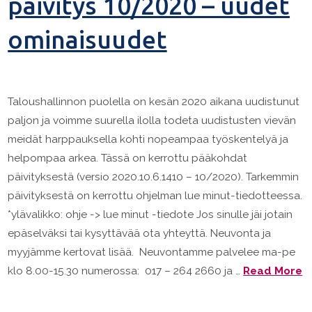
päivitys 10/2020 – uudet
ominaisuudet
Taloushallinnon puolella on kesän 2020 aikana uudistunut
paljon ja voimme suurella ilolla todeta uudistusten vievän
meidät harppauksella kohti nopeampaa työskentelyä ja
helpompaa arkea. Tässä on kerrottu pääkohdat
päivityksestä (versio 2020.10.6.1410 – 10/2020). Tarkemmin
päivityksestä on kerrottu ohjelman lue minut-tiedotteessa.
*ylävalikko: ohje -> lue minut -tiedote Jos sinulle jäi jotain
epäselväksi tai kysyttävää ota yhteyttä. Neuvonta ja
myyjämme kertovat lisää. Neuvontamme palvelee ma-pe
klo 8.00-15.30 numerossa: 017 – 264 2660 ja …
Read More