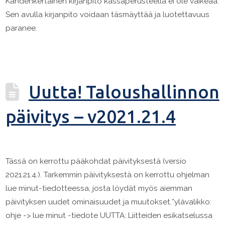
Kahdenkertainen kirjanpito kassaperusteella ei ole vaikeaa.
Sen avulla kirjanpito voidaan täsmäyttää ja luotettavuus
paranee.
Uutta! Taloushallinnon
päivitys – v2021.21.4
Tässä on kerrottu pääkohdat päivityksestä (versio
2021.21.4.). Tarkemmin päivityksestä on kerrottu ohjelman
lue minut-tiedotteessa, josta löydät myös aiemman
päivityksen uudet ominaisuudet ja muutokset.*ylävalikko:
ohje -> lue minut -tiedote UUTTA: Liitteiden esikatselussa