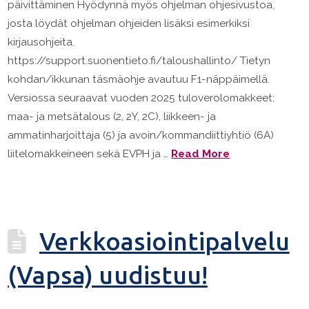
päivittäminen Hyödynnä myös ohjelman ohjesivustoa,
josta löydät ohjelman ohjeiden lisäksi esimerkiksi
kirjausohjeita.
https://support.suonentieto.fi/taloushallinto/ Tietyn
kohdan/ikkunan täsmäohje avautuu F1-näppäimellä.
Versiossa seuraavat vuoden 2025 tuloverolomakkeet:
maa- ja metsätalous (2, 2Y, 2C), liikkeen- ja
ammatinharjoittaja (5) ja avoin/kommandiittiyhtiö (6A)
liitelomakkeineen sekä EVPH ja …
Read More
Verkkoasiointipalvelu
(Vapsa) uudistuu!