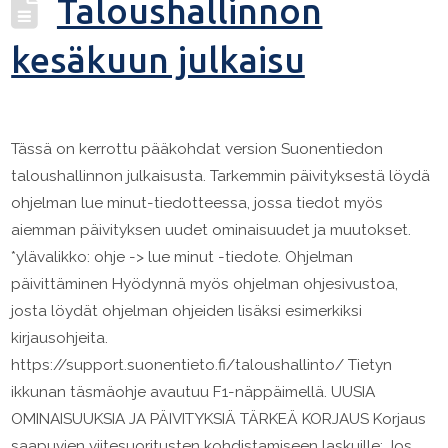
Taloushallinnon
kesäkuun julkaisu
Tässä on kerrottu pääkohdat version Suonentiedon
taloushallinnon julkaisusta. Tarkemmin päivityksestä löydä
ohjelman lue minut-tiedotteessa, jossa tiedot myös
aiemman päivityksen uudet ominaisuudet ja muutokset.
*ylävalikko: ohje -> lue minut -tiedote. Ohjelman
päivittäminen Hyödynnä myös ohjelman ohjesivustoa,
josta löydät ohjelman ohjeiden lisäksi esimerkiksi
kirjausohjeita.
https://support.suonentieto.fi/taloushallinto/ Tietyn
ikkunan täsmäohje avautuu F1-näppäimellä. UUSIA
OMINAISUUKSIA JA PÄIVITYKSIÄ TÄRKEÄ KORJAUS Korjaus
saapuvien viitesuoritusten kohdistamiseen laskuille: Jos