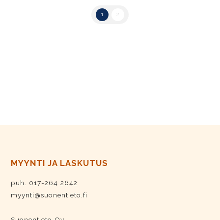
1
2
MYYNTI JA LASKUTUS
puh. 017-264 2642
myynti@suonentieto.fi
Suonentieto Oy