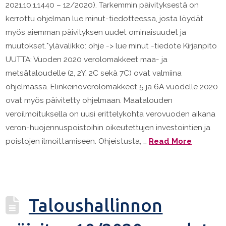
2021.10.1.1440 – 12/2020). Tarkemmin päivityksestä on
kerrottu ohjelman lue minut-tiedotteessa, josta löydät
myös aiemman päivityksen uudet ominaisuudet ja
muutokset.*ylävalikko: ohje -> lue minut -tiedote Kirjanpito
UUTTA: Vuoden 2020 verolomakkeet maa- ja
metsätaloudelle (2, 2Y, 2C sekä 7C) ovat valmiina
ohjelmassa. Elinkeinoverolomakkeet 5 ja 6A vuodelle 2020
ovat myös päivitetty ohjelmaan. Maatalouden
veroilmoituksella on uusi erittelykohta verovuoden aikana
veron-huojennuspoistoihin oikeutettujen investointien ja
poistojen ilmoittamiseen. Ohjeistusta, …
Read More
Taloushallinnon