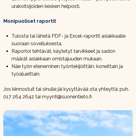
urakoitsijoiden kesken helposti.
Monipuoliset raportit
Tulosta tai lähetä PDF- ja Excel-raportit asiakkaalle
suoraan sovelluksesta.
Raportoi tehtävät, käytetyt tarvikkeet ja sadon
määrät asiakkaan omistajuuden mukaan.
Näe työn eteneminen työntekijöittäin, koneittain ja
työalueittain.
Jos kiinnostuit tai sinulle jäi kysyttävää ota yhteyttä: puh.
017 264 2642 tai
myynti@suonentieto.fi