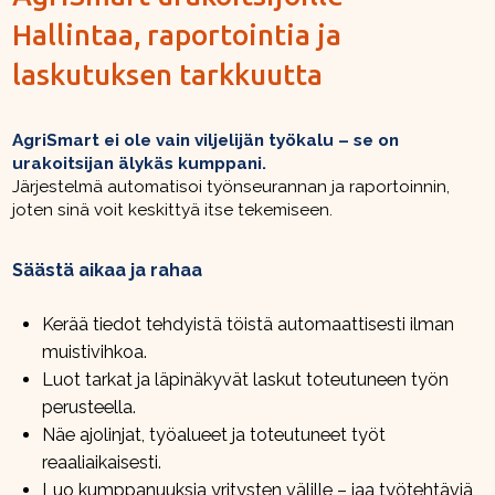
Hallintaa, raportointia ja
laskutuksen tarkkuutta
AgriSmart ei ole vain viljelijän työkalu – se on
urakoitsijan älykäs kumppani.
Järjestelmä automatisoi työnseurannan ja raportoinnin,
joten sinä voit keskittyä itse tekemiseen.
Säästä aikaa ja rahaa
Kerää tiedot tehdyistä töistä automaattisesti ilman
muistivihkoa.
Luot tarkat ja läpinäkyvät laskut toteutuneen työn
perusteella.
Näe ajolinjat, työalueet ja toteutuneet työt
reaaliaikaisesti.
Luo kumppanuuksia yritysten välille – jaa työtehtäviä