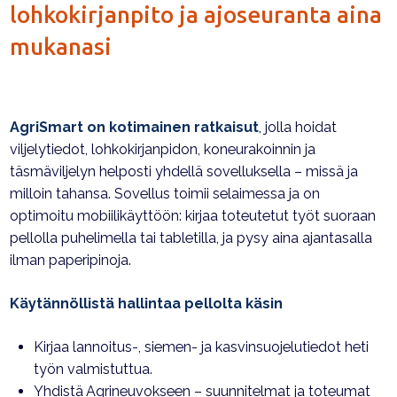
lohkokirjanpito ja ajoseuranta aina
mukanasi
AgriSmart on kotimainen ratkaisut
, jolla hoidat
viljelytiedot, lohkokirjanpidon, koneurakoinnin ja
täsmäviljelyn helposti yhdellä sovelluksella – missä ja
milloin tahansa. Sovellus toimii selaimessa ja on
optimoitu mobiilikäyttöön: kirjaa toteutetut työt suoraan
pellolla puhelimella tai tabletilla, ja pysy aina ajantasalla
ilman paperipinoja.
Käytännöllistä hallintaa pellolta käsin
Kirjaa lannoitus-, siemen- ja kasvinsuojelutiedot heti
työn valmistuttua.
Yhdistä Agrineuvokseen – suunnitelmat ja toteumat