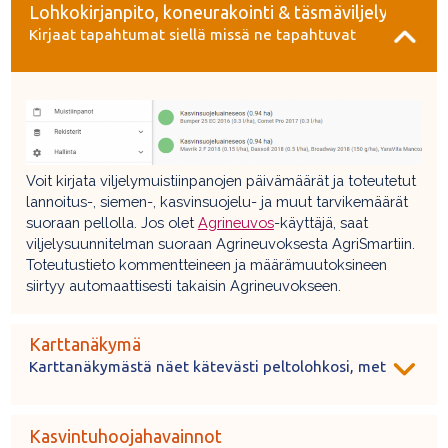
Lohkokirjanpito, koneurakointi & täsmäviljely
Kirjaat tapahtumat siellä missä ne tapahtuvat
Voit kirjata viljelymuistiinpanojen päivämäärät ja toteutetut
lannoitus-, siemen-, kasvinsuojelu- ja muut tarvikemäärät
suoraan pellolla. Jos olet
Agrineuvos
-käyttäjä, saat
viljelysuunnitelman suoraan Agrineuvoksesta AgriSmartiin.
Toteutustieto kommentteineen ja määrämuutoksineen
siirtyy automaattisesti takaisin Agrineuvokseen.
Karttanäkymä
Karttanäkymästä näet kätevästi peltolohkosi, metsäkuvios
Kasvintuhoojahavainnot