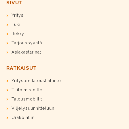
SIVUT
Yritys
Tuki
Rekry
Tarjouspyyntö
Asiakastarinat
RATKAISUT
Yritysten taloushallinto
Tilitoimistoille
Talousmobiilit
Viljelysuunnitteluun
Urakointiin