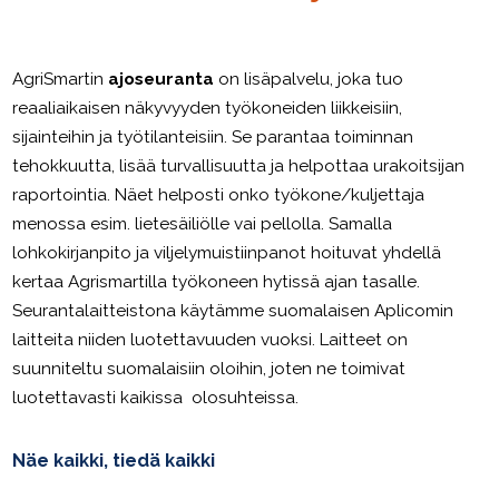
AgriSmartin
ajoseuranta
on lisäpalvelu, joka tuo
reaaliaikaisen näkyvyyden työkoneiden liikkeisiin,
sijainteihin ja työtilanteisiin. Se parantaa toiminnan
tehokkuutta, lisää turvallisuutta ja helpottaa urakoitsijan
raportointia. Näet helposti onko työkone/kuljettaja
menossa esim. lietesäiliölle vai pellolla. Samalla
lohkokirjanpito ja viljelymuistiinpanot hoituvat yhdellä
kertaa Agrismartilla työkoneen hytissä ajan tasalle.
Seurantalaitteistona käytämme suomalaisen Aplicomin
laitteita niiden luotettavuuden vuoksi. Laitteet on
suunniteltu suomalaisiin oloihin, joten ne toimivat
luotettavasti kaikissa olosuhteissa.
Näe kaikki, tiedä kaikki