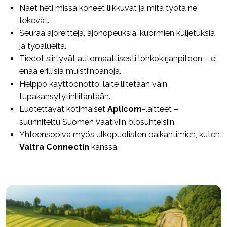
Näet heti missä koneet liikkuvat ja mitä työtä ne
tekevät.
Seuraa ajoreittejä, ajonopeuksia, kuormien kuljetuksia
ja työalueita.
Tiedot siirtyvät automaattisesti lohkokirjanpitoon – ei
enää erillisiä muistiinpanoja.
Helppo käyttöönotto: laite liitetään vain
tupakansytytinliitäntään.
Luotettavat kotimaiset
Aplicom
-laitteet –
suunniteltu Suomen vaativiin olosuhteisiin.
Yhteensopiva myös ulkopuolisten paikantimien, kuten
Valtra Connectin
kanssa.