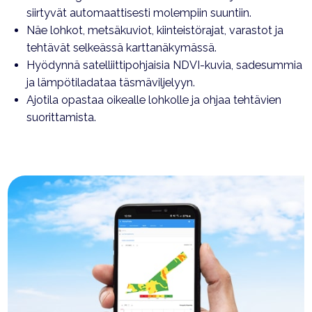
siirtyvät automaattisesti molempiin suuntiin.
Näe lohkot, metsäkuviot, kiinteistörajat, varastot ja
tehtävät selkeässä karttanäkymässä.
Hyödynnä satelliittipohjaisia NDVI-kuvia, sadesummia
ja lämpötiladataa täsmäviljelyyn.
Ajotila opastaa oikealle lohkolle ja ohjaa tehtävien
suorittamista.