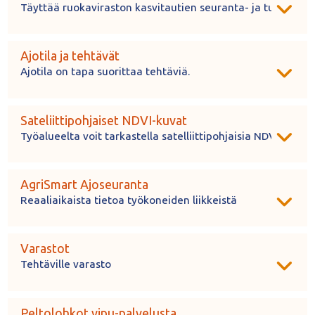
Täyttää ruokaviraston kasvitautien seuranta- ja tunnistus
Ajotila ja tehtävät
Ajotila on tapa suorittaa tehtäviä.
Sateliittipohjaiset NDVI-kuvat
Työalueelta voit tarkastella satelliittipohjaisia NDVI-kuvia.
AgriSmart Ajoseuranta
Reaaliaikaista tietoa työkoneiden liikkeistä
Varastot
Tehtäville varasto
Peltolohkot vipu-palvelusta